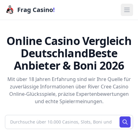
Frag Casino
!
Ope
Online Casino Vergleich
DeutschlandBeste
Anbieter & Boni 2026
Mit über 18 Jahren Erfahrung sind wir Ihre Quelle für
zuverlässige Informationen über
River Cree Casino
Online-Glücksspiele, präzise Expertenbewertungen
und echte Spielermeinungen.