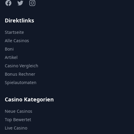
Direktlinks
Startseite
Alle Casinos
Boni
Artikel
Casino Vergleich
Bonus Rechner
Spielautomaten
Casino Kategorien
Neue Casinos
Top Bewertet
Live Casino