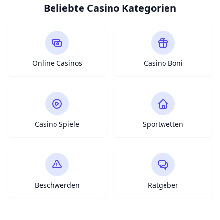
Beliebte Casino Kategorien
Online Casinos
Casino Boni
Casino Spiele
Sportwetten
Beschwerden
Ratgeber